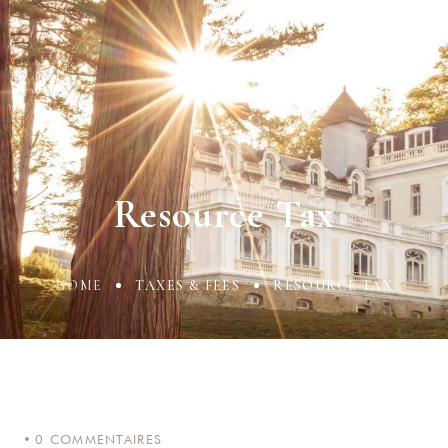
Resource Tax
HOME
TAXES & FEES
RESOURCE TAX
0
COMMENTAIRES