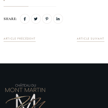
SHARE:
Login
Sign in to your hotel account!
ARTICLE PRÉCÉDENT
ARTICLE SUIVANT
USERNAME
*
PASSWORD
*
Remember me
Forget password?
LOGIN