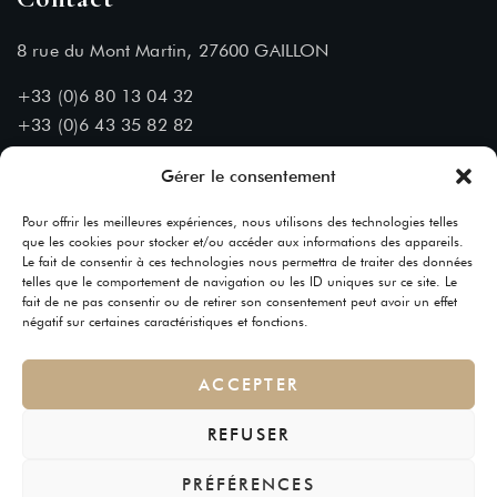
8 rue du Mont Martin, 27600 GAILLON
+33 (0)6 80 13 04 32
+33 (0)6 43 35 82 82
Nous contacter :
Gérer le consentement
contact[@]chateaudumontmartin.fr
Pour offrir les meilleures expériences, nous utilisons des technologies telles
que les cookies pour stocker et/ou accéder aux informations des appareils.
Le fait de consentir à ces technologies nous permettra de traiter des données
telles que le comportement de navigation ou les ID uniques sur ce site. Le
fait de ne pas consentir ou de retirer son consentement peut avoir un effet
négatif sur certaines caractéristiques et fonctions.
ACCEPTER
Suivez-nous
Copyright © 2025 Château du Mont Martin – Tous droits
REFUSER
réservés
Un site
Gimme Social Web
PRÉFÉRENCES