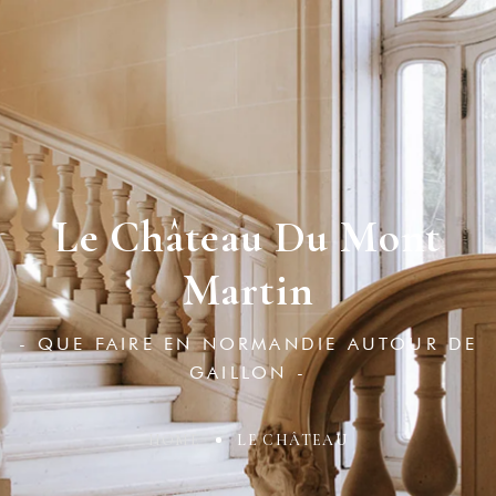
Le Château Du Mont
Martin
- QUE FAIRE EN NORMANDIE AUTOUR DE
GAILLON -
HOME
LE CHÂTEAU