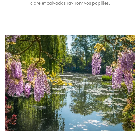
cidre et calvados raviront vos papilles.
Remember me
Forget password?
LOGIN