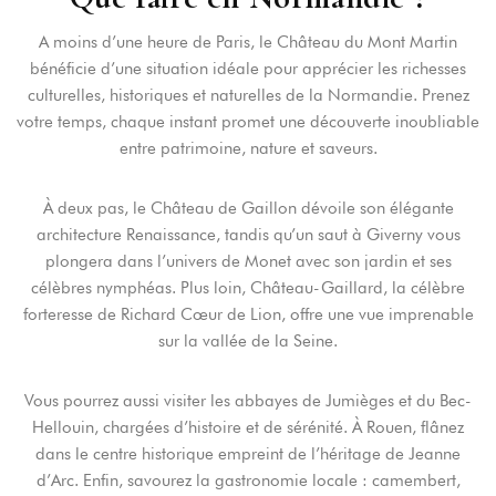
A moins d’une heure de Paris, le Château du Mont Martin
bénéficie d’une situation idéale pour apprécier les richesses
culturelles, historiques et naturelles de la Normandie. Prenez
votre temps, chaque instant promet une découverte inoubliable
entre patrimoine, nature et saveurs.
À deux pas, le Château de Gaillon dévoile son élégante
architecture Renaissance, tandis qu’un saut à Giverny vous
plongera dans l’univers de Monet avec son jardin et ses
célèbres nymphéas. Plus loin, Château-Gaillard, la célèbre
forteresse de Richard Cœur de Lion, offre une vue imprenable
Login
sur la vallée de la Seine.
Sign in to your hotel account!
Vous pourrez aussi visiter les abbayes de Jumièges et du Bec-
Hellouin, chargées d’histoire et de sérénité. À Rouen, flânez
USERNAME
*
dans le centre historique empreint de l’héritage de Jeanne
d’Arc. Enfin, savourez la gastronomie locale : camembert,
PASSWORD
*