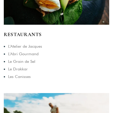
RESTAURANTS
L'Atelier de Jacques
L'Abri Gourmand
Le Grain de Sel
Le Drakkar
Les Canisses