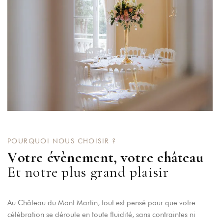
POURQUOI NOUS CHOISIR ?
V
o
t
r
e
é
v
è
n
e
m
e
n
t
,
v
o
t
r
e
c
h
â
t
e
a
u
E
t
n
o
t
r
e
p
l
u
s
g
r
a
n
d
p
l
a
i
s
i
r
Au Château du Mont Martin, tout est pensé pour que votre
célébration se déroule en toute fluidité, sans contraintes ni