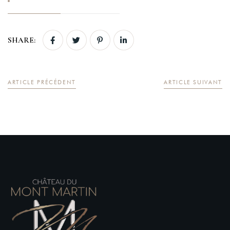
SHARE:
Login
Sign in to your hotel account!
ARTICLE PRÉCÉDENT
ARTICLE SUIVANT
USERNAME
*
PASSWORD
*
Remember me
Forget password?
LOGIN