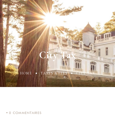
City Tax
HOME
TAXES & FEES
CITY TAX
0
COMMENTAIRES