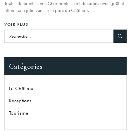
Toutes différentes, nos Charmantes sont décorées avec goût et
offrent une jolie vue sur le parc du Château.
VOIR PLUS
Catégories
Login
Le Château
Sign in to your hotel account!
Réceptions
USERNAME
*
Tourisme
PASSWORD
*