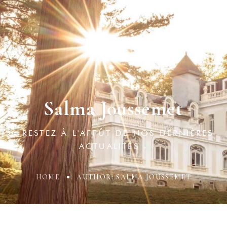
Salma Joussemet
- RESTEZ À L'AFFÛT DE NOS DERNIÈRES
ACTUALITÉS -
HOME
AUTHOR: SALMA JOUSSEMET