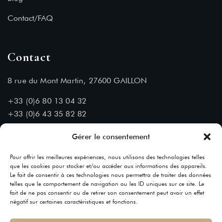
Contact/FAQ
Contact
8 rue du Mont Martin, 27600 GAILLON
+33 (0)6 80 13 04 32
+33 (0)6 43 35 82 82
Nous contacter :
Gérer le consentement
contact[@]chateaudumontmartin.fr
Pour offrir les meilleures expériences, nous utilisons des technologies telles
que les cookies pour stocker et/ou accéder aux informations des appareils.
Le fait de consentir à ces technologies nous permettra de traiter des données
telles que le comportement de navigation ou les ID uniques sur ce site. Le
fait de ne pas consentir ou de retirer son consentement peut avoir un effet
négatif sur certaines caractéristiques et fonctions.