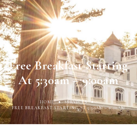
Free Breakfast Starting
At 5:30am – 9:00am
HOME
SERVICES
FREE BREAKFAST STARTING AT 5:30AM – 9:00AM