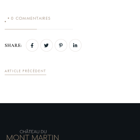
0
COMMENTAIRES
Login
SHARE:
Sign in to your hotel account!
USERNAME
*
ARTICLE PRÉCÉDENT
PASSWORD
*
Remember me
Forget password?
LOGIN