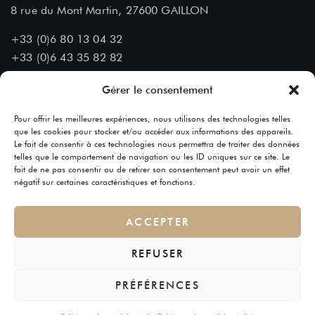
8 rue du Mont Martin, 27600 GAILLON
+33 (0)6 80 13 04 32
+33 (0)6 43 35 82 82
Nous contacter :
Gérer le consentement
contact[@]chateaudumontmartin.fr
Pour offrir les meilleures expériences, nous utilisons des technologies telles
que les cookies pour stocker et/ou accéder aux informations des appareils.
Le fait de consentir à ces technologies nous permettra de traiter des données
telles que le comportement de navigation ou les ID uniques sur ce site. Le
fait de ne pas consentir ou de retirer son consentement peut avoir un effet
négatif sur certaines caractéristiques et fonctions.
ACCEPTER
Suivez-nous
Copyright © 2025 Château du Mont Martin – Tous droits
REFUSER
réservés
Un site
Gimme Social Web
PRÉFÉRENCES
Mentions Légales
Confidentialité
Cookies