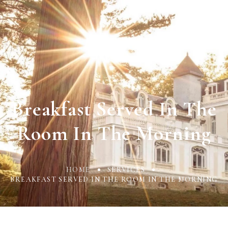
Breakfast Served In The
Room In The Morning
HOME
SERVICES
BREAKFAST SERVED IN THE ROOM IN THE MORNING