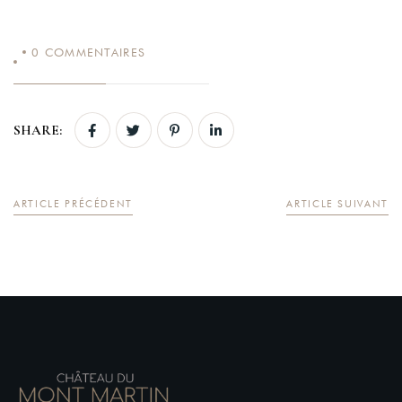
0
COMMENTAIRES
Login
SHARE:
Sign in to your hotel account!
USERNAME
*
ARTICLE PRÉCÉDENT
ARTICLE SUIVANT
PASSWORD
*
Remember me
Forget password?
LOGIN