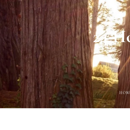
Login
Sign in to your hotel a
24 H
USERNAME
*
PASSWORD
*
Remember me
HOM