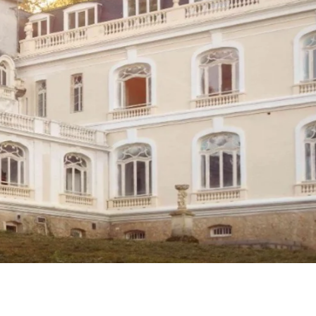
as a member?
e suavitate repudiandae, homero
nsectetuer ei mel. Ne patrioque
MY ACCOUNT
S
ME INFORMATION