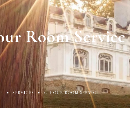
ccount!
What do you get 
our Room Service
Lorem ipsum dolor sit amet, in nam deniqu
dictas omnesque duo et. Novum dignissim co
consequat persequeris usu
CANCEL THE ROOM RIGHT IN 
EXCLUSIVE OFFER FOR MEMBER
Forget password?
IN-DEPTH EXAMINATION OF TI
LOGIN
E
SERVICES
24 HOUR ROOM SERVICE