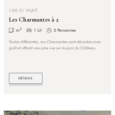
100 €/ NUIT
Les Charmantes à 2
Login
2
m
1 Lit
2 Personnes
Sign in to your hotel account!
Toutes différentes, nos Charmantes sont décorées avec
goût et offrent une jolie vue sur le parc du Château.
USERNAME
*
PASSWORD
*
DÉTAILS
Remember me
Forget password?
LOGIN